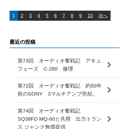
1
2
3
4
5
6
7
8
9
10
次へ
最近の投稿
第73回 オーディオ奮戦記 アキュ
フェーズ C-280 修理
第72回 オーディオ奮戦記 約50年
前のSONY 3マルチアンプ売却。
第74回 オーディオ奮戦記
SQ38FD MQ-60と共用 出力トラン
ス ジャンク無償提供