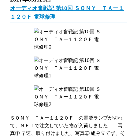
オーディオ奮戦記 第10回 ＳＯＮＹ ＴＡー１
１２０Ｆ 電球修理
ＳＯＮＹ ＴＡー１１２０Ｆ の電源ランプが切れ
て、ＮＥＴで注文していた物が入荷しました 写
真① 早速、取り付けました、写真② 組み立てず、そ