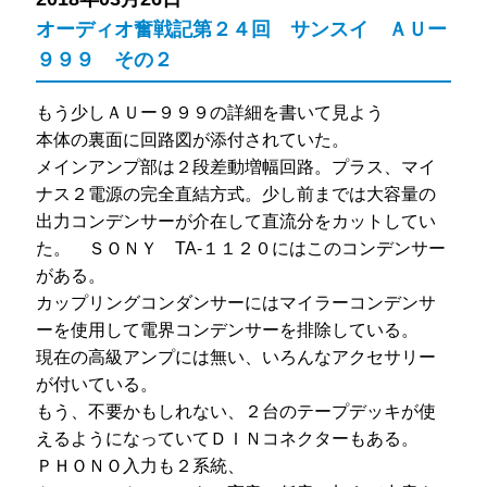
オーディオ奮戦記第２４回 サンスイ ＡＵー
９９９ その２
もう少しＡＵー９９９の詳細を書いて見よう
本体の裏面に回路図が添付されていた。
メインアンプ部は２段差動増幅回路。プラス、マイ
ナス２電源の完全直結方式。少し前までは大容量の
出力コンデンサーが介在して直流分をカットしてい
た。 ＳＯＮＹ TA-１１２０にはこのコンデンサー
がある。
カップリングコンダンサーにはマイラーコンデンサ
ーを使用して電界コンデンサーを排除している。
現在の高級アンプには無い、いろんなアクセサリー
が付いている。
もう、不要かもしれない、２台のテープデッキが使
えるようになっていてＤＩＮコネクターもある。
ＰＨＯＮＯ入力も２系統、