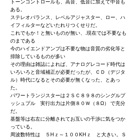
トーンコントロールも、高音、低音に加えて中音も
ある。
ステレオバランス、レベルアジャスター、ロー、ハ
イフィルターなどいたれりつくせりだ。
これでもか！と無いものが無い、.現在では不要なも
のまである
今のハイエンドアンプは不要な物は音質の劣化等と
排除しているものが多い
その理由は雑誌によれば、アナログレコード時代は
いろいろと音域補正が必要だったが、ＣＤ（デジタ
ル）時代になるとその必要が無くなった、とあっ
た。
パワートランジスターは２ＳＣ８９８のシングルプ
ッシュプル 実行出力は片側８０Ｗ（８Ω） で充分
だ。
基盤等は右左に分離されてお互いの干渉に気をつか
っている。
周波数特性は ５Hｚ～１００KHｚ と大きい。Ｓ