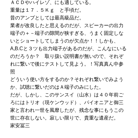
ＡＣＤやハイレゾ、にも適している。
重量は１７．５Ｋｇ と手頃だ。
昔のアンプとしては最高級品だ。
業者が改良したと思えるのだが、スピーカーの出力
端子の＋－端子の隙間が狭すぎる、うまく固定しな
いとショートしてしまうのが欠点か！！しかも、
A,B.Cと３ツも出力端子があるのだが、こんなにいる
のだろうか？ 取り扱い説明書が無いので、それぞ
れに繋いで後にテストして見よう。！写真真ん中参
照
どういう使い方をするのか？それぞれ繋いでみよう
か、試聴に繋いだのはＡ端子のみにした。
だが、しかし、このサンスイ（山水）は４０年前ご
ろにはトリオ（現ケンウッド）、パイオニアと御三
家と言われ一世を風靡したが、残念な事にもうこの
世に存在しない。寂しい限りで、貴重な遺産だ。
家安冨三