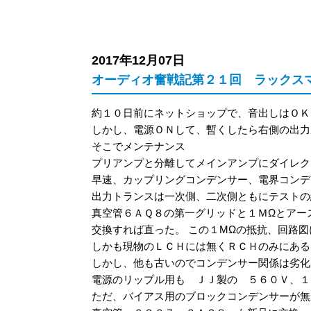
2017年12月07日
オーディオ奮戦記第２１回 ラックス
約１０日前にネットショップで、音出しはＯＫ
しかし、電源ＯＮして、暫くしたら右側の出力
そこでメンテナンス
プリアンプと分離してメインアンプにダイレク
早速、カップリングコンデンサー、電界コン
出力トランスは一次側、二次側ともにテストの
真空管６ＡＱ８の第一グリッドと１ＭΩとアー
交換すれば直った。 この１MΩの抵抗、回路図
しかも現物のＬＣＨには無くＲＣＨのみにある
しかし、他も古いのでコンデンサー関係は劣化
電源のリップル用も ＪＪ製の ５６０Ｖ、１
ただ、バイアス用のブロックコンデンサーが無