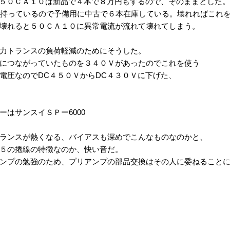
５０ＣＡ１０は新品で４本で８万円もするので、そのままとした。
台持っているので予備用に中古で６本在庫している。壊れればこれを
壊れると５０ＣＡ１０に異常電流が流れて壊れてしまう。
力トランスの負荷軽減のためにそうした。
につながっていたものを３４０Ｖがあったのでこれを使う
電圧なのでDC４５０ＶからDC４３０Ｖに下げた、
はサンスイＳＰー6000
ランスが熱くなる、バイアスも深めでこんなものなのかと、
５の捲線の特徴なのか、快い音だ。
ンプの勉強のため、プリアンプの部品交換はその人に委ねること