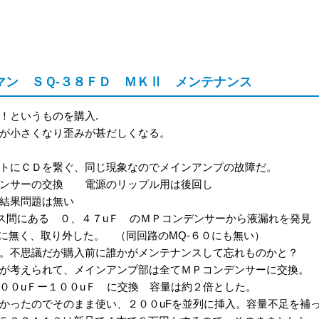
マン ＳＱ-３８ＦＤ ＭＫⅡ メンテナンス
！というものを購入.
が小さくなり歪みが甚だしくなる。
トにＣＤを繋ぐ、同じ現象なのでメインアンプの故障だ。
デンサーの交換 電源のリップル用は後回し
結果問題は無い
ス間にある ０、４７uＦ のＭＰコンデンサーから液漏れを発見
に無く、取り外した。 （同回路のMQ-６０にも無い）
。不思議だが購入前に誰かがメンテナンスして忘れものかと？
が考えられて、メインアンプ部は全てＭＰコンデンサーに交換。
００uＦー１００uＦ に交換 容量は約２倍とした。
かったのでそのまま使い、２００uFを並列に挿入。容量不足を補