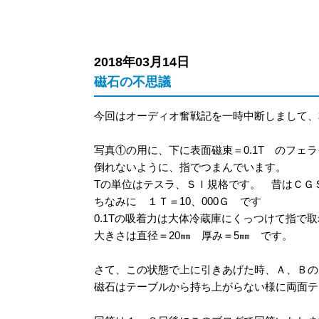
2018年03月14日
磁石の不思議
今回はオーディオ奮戦記を一時中断しまして、
写真①の用に、下に表面磁束＝0.1T のフ
倒れないように、指でつまんでいます。
Tの単位はテスラ、ＳＩ規格です。 昔はＣＧＳ
ちなみに １Ｔ＝10、000Ｇ です
0.1Tの吸着力は大体冷蔵庫にくっつけて指で
大きさは直径＝20㎜ 厚み＝5㎜ です。
さて、この状態で上に引きあげた時、Ａ、Ｂの
磁石はテーブルから持ち上がらない様に両面テ